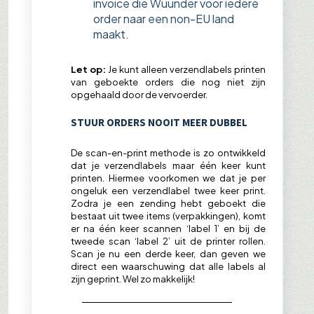
invoice die Wuunder voor iedere
order naar een non-EU land
maakt.
Let op:
Je kunt alleen verzendlabels printen
van geboekte orders die nog niet zijn
opgehaald door de vervoerder.
STUUR ORDERS NOOIT MEER DUBBEL
De scan-en-print methode is zo ontwikkeld
dat je verzendlabels maar één keer kunt
printen. Hiermee voorkomen we dat je per
ongeluk een verzendlabel twee keer print.
Zodra je een zending hebt geboekt die
bestaat uit twee items (verpakkingen), komt
er na één keer scannen ‘label 1’ en bij de
tweede scan ‘label 2’ uit de printer rollen.
Scan je nu een derde keer, dan geven we
direct een waarschuwing dat alle labels al
zijn geprint. Wel zo makkelijk!