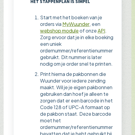
HET STAPPENPLAN IS SIMPEL
Start met het boeken van je
orders via
MyWuunder
, een
webshop module
of onze
API
.
Zorg ervoor dat je in elke boeking
een uniek
ordernummer/referentienummer
gebruikt. Dit nummer is later
nodig om je order snel te printen.
Print hierna de pakbonnen die
Wuunder voor iedere zending
maakt. Wil je je eigen pakbonnen
gebruiken dan hoef je alleen te
zorgen dat er een barcode in het
Code 128 of UPC-A formaat op
de pakbon staat. Deze barcode
moet het
ordernummer/referentienummer
bevatten dat je hebt gebruikt bij