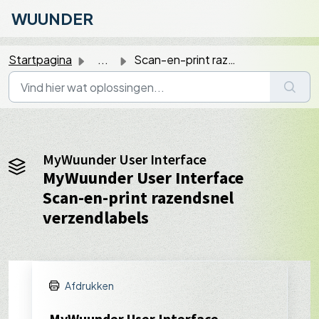
Doorgaan naar hoofdinhoud
WUUNDER
Startpagina
...
Scan-en-print razendsnel verzendlabels
MyWuunder User Interface
MyWuunder User Interface
Scan-en-print razendsnel
verzendlabels
Afdrukken
MyWuunder User Interface