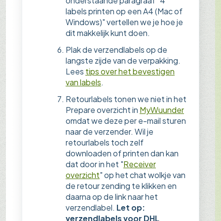
onderstaande paragraaf "4
labels printen op een A4 (Mac of
Windows)" vertellen we je hoe je
dit makkelijk kunt doen.
Plak de verzendlabels op de
langste zijde van de verpakking.
Lees
tips over het bevestigen
van labels
.
Retourlabels tonen we niet in het
Prepare overzicht in
MyWuunder
omdat we deze per e-mail sturen
naar de verzender. Wil je
retourlabels toch zelf
downloaden of printen dan kan
dat door in het "
Receiver
overzicht
" op het chat wolkje van
de retour zending te klikken en
daarna op de link naar het
verzendlabel.
Let op:
verzendlabels voor DHL