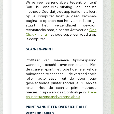
Wil je veel verzendlabels tegelijk printen?
Dan is one-click-printing de snelste
methode. Doordat je de applicatie installeert
op je computer hoef je geen browser-
pagina te openen met het verzendlabel, je
stuurt het verzendlabel gewoon
rechtstreeks naar je printer. Activeer de
One
Click Printing
methode super eenvoudig op
je computer.
SCAN-EN-PRINT
Profiteer van maximale tijdsbesparing
wanneer je beschikt over een scanner. Met
de scan-en-print methode hoef je enkel de
pakbonnen te scannen — de verzendlabels
rollen automatisch uit de door jouw
geselecteerde printer zonder je PC aan te
raken. Hoe de scan-en-print methode
precies in zijn werk gaat, ontdek je in
Scan-
en-print razendsnel verzendlabels
.
PRINT VANUIT ÉÉN OVERZICHT ALLE
VERZENDLABELS