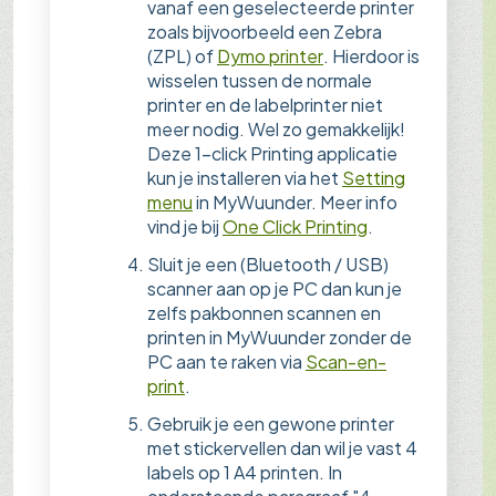
vanaf een geselecteerde printer
zoals bijvoorbeeld een Zebra
(ZPL) of
Dymo printer
. Hierdoor is
wisselen tussen de normale
printer en de labelprinter niet
meer nodig. Wel zo gemakkelijk!
Deze 1-click Printing applicatie
kun je installeren via het
Setting
menu
in MyWuunder. Meer info
vind je bij
One Click Printing
.
Sluit je een (Bluetooth / USB)
scanner aan op je PC dan kun je
zelfs pakbonnen scannen en
printen in MyWuunder zonder de
PC aan te raken via
Scan-en-
print
.
Gebruik je een gewone printer
met stickervellen dan wil je vast 4
labels op 1 A4 printen. In