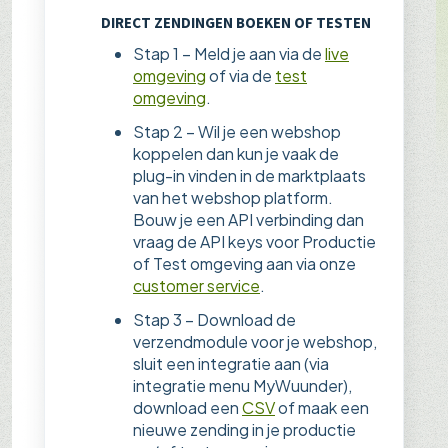
DIRECT ZENDINGEN BOEKEN OF TESTEN
Stap 1 – Meld je aan via de
live
omgeving
of via de
test
omgeving
.
Stap 2 – Wil je een webshop
koppelen dan kun je vaak de
plug-in vinden in de marktplaats
van het webshop platform.
Bouw je een API verbinding dan
vraag de API keys voor Productie
of Test omgeving aan via onze
customer service
.
Stap 3 – Download de
verzendmodule voor je webshop,
sluit een integratie aan (via
integratie menu MyWuunder),
download een
CSV
of maak een
nieuwe zending in je productie