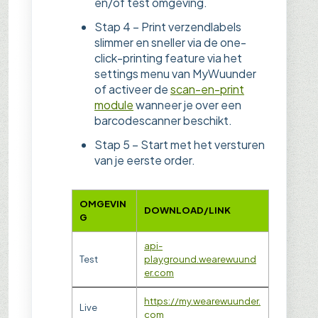
en/of test omgeving.
Stap 4 – Print verzendlabels
slimmer en sneller via de one-
click-printing feature via het
settings menu van MyWuunder
of activeer de
scan-en-print
module
wanneer je over een
barcodescanner beschikt.
Stap 5 – Start met het versturen
van je eerste order.
OMGEVIN
DOWNLOAD/LINK
G
api-
Test
playground.wearewuund
er.com
https://my.wearewuunder.
Live
com