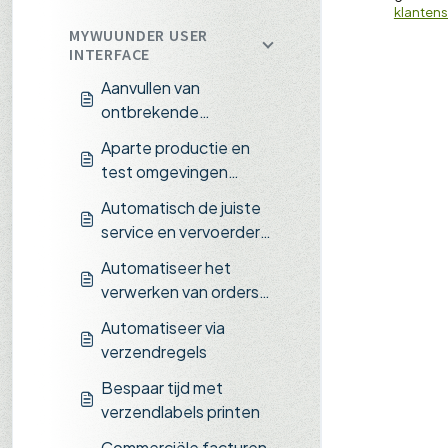
klantens
MYWUUNDER USER
INTERFACE
Aanvullen van
ontbrekende
gegevens
Aparte productie en
test omgevingen
binnen Wuunder
Automatisch de juiste
service en vervoerder
kiezen
Automatiseer het
verwerken van orders
via importregels
Automatiseer via
verzendregels
Bespaar tijd met
verzendlabels printen
Commerciële facturen