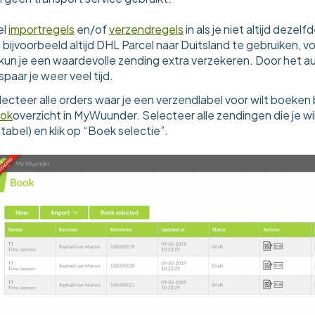
el
importregels
en/of
verzendregels
in als je niet altijd dezel
 bijvoorbeeld altijd DHL Parcel naar Duitsland te gebruiken,
 kun je een waardevolle zending extra verzekeren. Door het a
paar je weer veel tijd.
ecteer alle orders waar je een verzendlabel voor wilt boeken bi
ok
overzicht in MyWuunder. Selecteer alle zendingen die je wilt
tabel) en klik op “Boek selectie”.