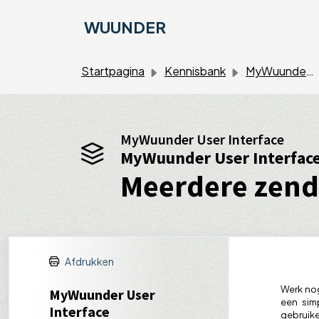
Doorgaan naar hoofdinhoud
WUUNDER
Startpagina
Kennisbank
MyWuunder User Interface
MyWuunder User Interface
MyWuunder User Interfac
Meerdere zendi
Afdrukken
Werk nog
MyWuunder User
een si
Interface
gebruike