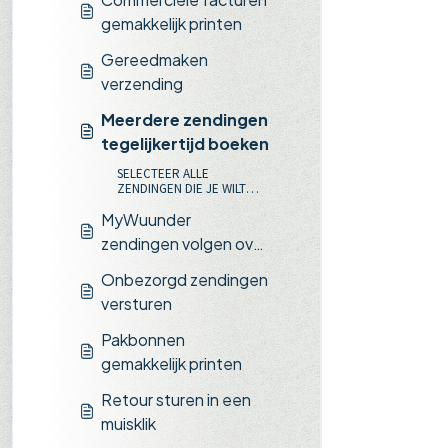
gemakkelijk printen
Gereedmaken
verzending
Meerdere zendingen
tegelijkertijd boeken
SELECTEER ALLE
ZENDINGEN DIE JE WILT
BOEKEN
MyWuunder
zendingen volgen over
de hele wereld
Onbezorgd zendingen
versturen
Pakbonnen
gemakkelijk printen
Retour sturen in een
muisklik