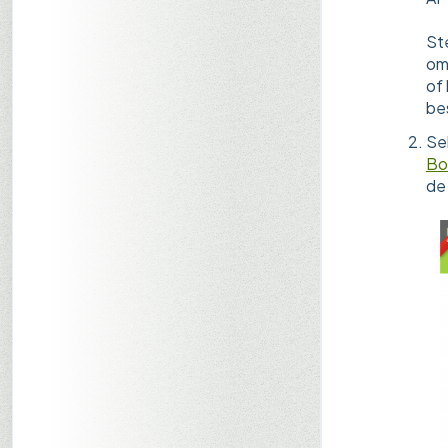
St
om
of
bes
Sel
Bo
de 