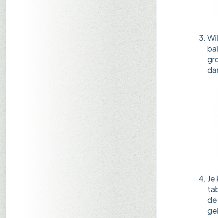
Wil
bal
gro
dan
Je 
ta
de 
ge