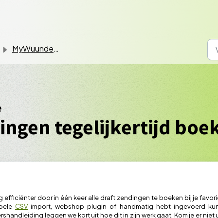
MyWuunder User Interface
e
ngen tegelijkertijd boe
 efficiënter door in één keer alle draft zendingen te boeken bij je favor
mpele
CSV
import, webshop plugin of handmatig hebt ingevoerd kun 
rshandleiding leggen we kort uit hoe dit in zijn werk gaat. Kom je er ni