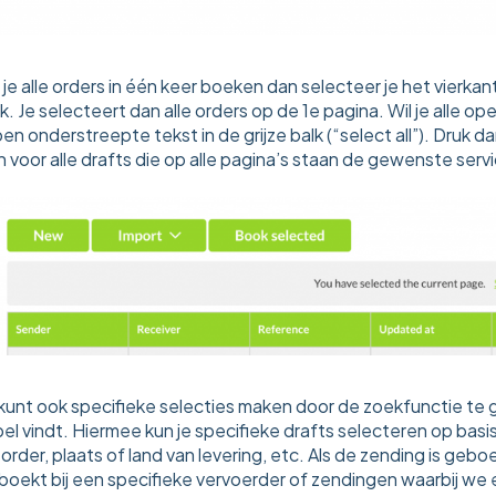
 je alle orders in één keer boeken dan selecteer je het vierka
k. Je selecteert dan alle orders op de 1e pagina. Wil je alle
en onderstreepte tekst in de grijze balk (“select all”). Druk
 voor alle drafts die op alle pagina’s staan de gewenste ser
kunt ook specifieke selecties maken door de zoekfunctie te ge
bel vindt. Hiermee kun je specifieke drafts selecteren op bas
order, plaats of land van levering, etc. Als de zending is geb
boekt bij een specifieke vervoerder of zendingen waarbij w