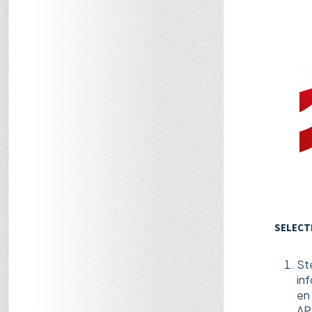
SELECTE
St
inf
en 
AP