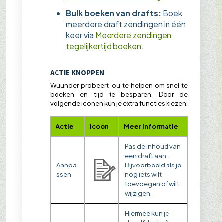
Bulk boeken van drafts:
Boek
meerdere draft zendingen in één
keer via
Meerdere zendingen
tegelijkertijd boeken
.
ACTIE KNOPPEN
Wuunder probeert jou te helpen om snel te
boeken en tijd te besparen. Door de
volgende iconen kun je extra functies kiezen:
Actie
Icoon
Meer informatie
Pas de inhoud van
een draft aan.
Aanpa
Bijvoorbeeld als je
ssen
nog iets wilt
toevoegen of wilt
wijzigen.
Hiermee kun je