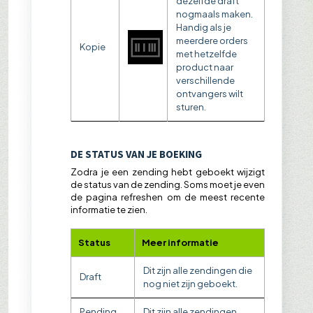
dezelfde draft
nogmaals maken.
Handig als je
meerdere orders
Kopie
met hetzelfde
product naar
verschillende
ontvangers wilt
sturen.
DE STATUS VAN JE BOEKING
Zodra je een zending hebt geboekt wijzigt
de status van de zending. Soms moet je even
de pagina refreshen om de meest recente
informatie te zien.
Status
Meer informatie
Dit zijn alle zendingen die
Draft
nog niet zijn geboekt.
Pending
Dit zijn alle zendingen