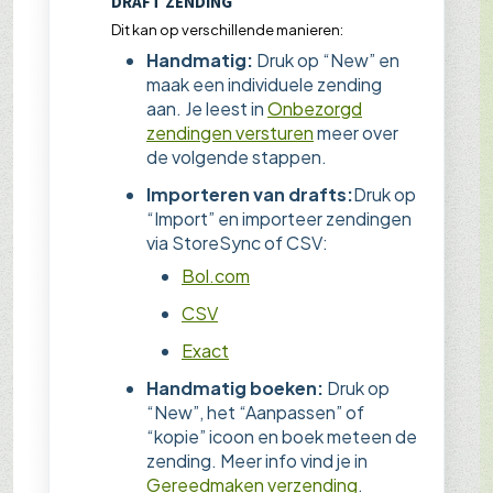
DRAFT ZENDING
Dit kan op verschillende manieren:
Handmatig:
Druk op “New” en
maak een individuele zending
aan. Je leest in
Onbezorgd
zendingen versturen
meer over
de volgende stappen.
Importeren van drafts:
Druk op
“Import” en importeer zendingen
via StoreSync of CSV:
Bol.com
CSV
Exact
Handmatig boeken:
Druk op
“New”, het “Aanpassen” of
“kopie” icoon en boek meteen de
zending. Meer info vind je in
Gereedmaken verzending
.