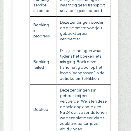
service
waar nog geen transport
selection
service is geselecteerd.
Deze zendingen worden
Booking
op dit moment voor jou
in
geboekt bij een
progress
vervoerder.
Dit zijn zendingen waar
tijdens het boeken iets
Booking
mis ging. Boek deze
failed
handmatig door op het
icoon “aanpassen” in de
actie kolom te klikken.
Deze zendingen zijn
geboekt bij een
vervoerder. We laten deze
de hele dag aan je zien.
Booked
Na 24 uur ‘s avonds tonen
we deze niet meer. Via de
zoekfunctie kun je ze
altijd vinden.